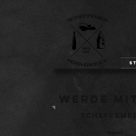
S
Werde mi
Scheffemer
Warum?