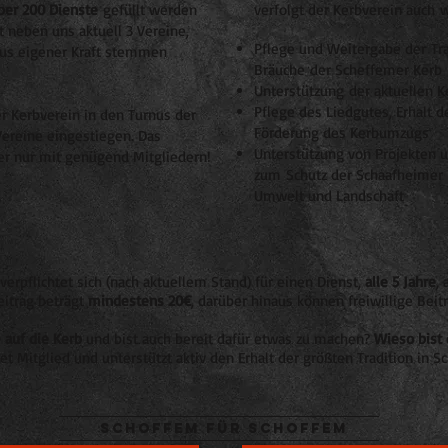
ber 200 Dienste
gefüllt werden
verfolgt der Kerbverein auch w
t neben uns aktuell 3 Vereine,
Pflege und Weitergabe der Tr
aus eigener Kraft stemmen
Bräuche der Scheffemer Kerb
Unterstützung der aktuellen 
Pflege des Liedgutes, Erhalt d
er Kerbverein in den Turnus der
Förderung des Kerbumzugs
ereine eingestiegen. Das
Unterstützung von Projekten u
ber nur mit genügend Mitgliedern!
zum Schutz der Schaafheimer K
Umwelt und Landschaft
verpflichtet sich (nach aktuellem Stand) für einen Dienst,
alle 5 Jahre
, 
eitrag beträgt
mindestens
20€
, darüber hinaus können freiwillige Beit
 auf die Kerb
und bist auch bereit dafür etwas zu machen?
Wieso bist 
t Mitglied und unterstützt aktiv den Erhalt der größten Tradition in S
Schoffem für schoffem