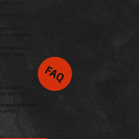
eitere Ziele:
adition und
Kerbborschen
es Kerbspruchs,
nd Organisation
ultur, Natur,
FAQ
an der Kerb.
räge geleistet
du dann noch kein
chaafheim!