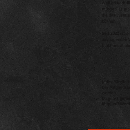
Weil an Kerb
ü
müssen. Es gib
die das Event 
können.
Seit 2022
ist d
austragenden V
funktioniert a
Jedes Mitglied 
Der Mitgliedsb
werden.
Du gehst
gerne
Mitglied?
Werde