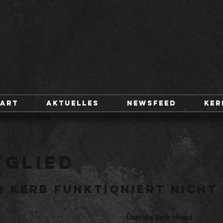
tart
Aktuelles
Newsfeed
Ker
tglied
 Kerb funktioniert nicht
Über die Kerb hinaus