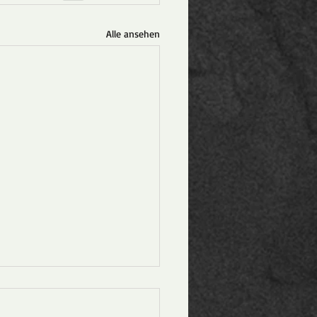
Alle ansehen
nladung zur
 JHV