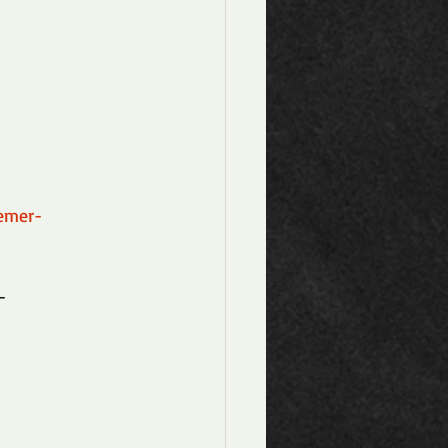
emer-
-