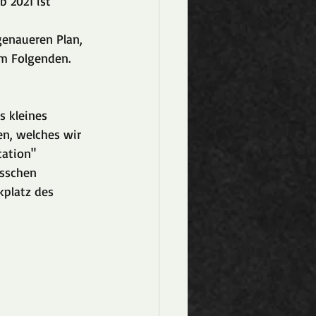
b 2021 ist 
genaueren Plan, 
im Folgenden.
s kleines 
en, welches wir 
cation" 
sschen 
kplatz des 