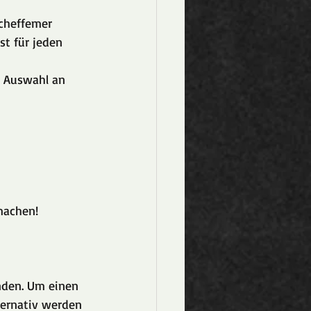
cheffemer 
t für jeden 
e Auswahl an 
machen!
den. Um einen 
ternativ werden 